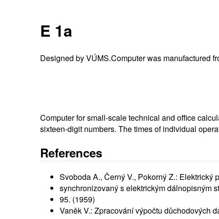
E 1a
Designed by VÚMS.Computer was manufactured fro
Computer for small-scale technical and office calcul
sixteen-digit numbers. The times of individual oper
References
Svoboda A., Černý V., Pokorný Z.: Elektrický 
synchronizovaný s elektrickým dálnopisným s
95. (1959)
Vaněk V.: Zpracování výpočtu důchodových 