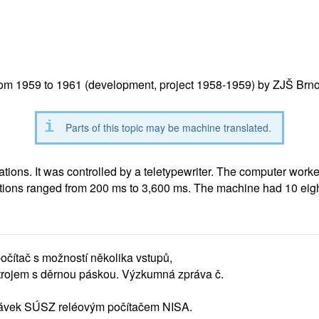
m 1959 to 1961 (development, project 1958-1959) by
ZJŠ Brno
Parts of this topic may be machine translated.
ations. It was controlled by a teletypewriter. The computer worke
ations ranged from 200 ms to 3,600 ms. The machine had 10 eight
počítač s možností několika vstupů,
trojem s děrnou páskou. Výzkumná zpráva č.
dávek SÚSZ reléovým počítačem NISA.