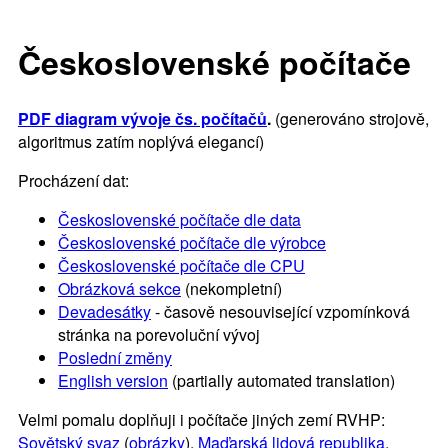
Československé počítače
PDF diagram vývoje čs. počítačů
.
(generováno strojově,
algoritmus zatím noplývá elegancí)
Procházení dat:
Československé počítače dle data
Československé počítače dle výrobce
Československé počítače dle CPU
Obrázková sekce
(nekompletní)
Devadesátky
- časově nesouvisející vzpomínková
stránka na porevoluční vývoj
Poslední změny
English version
(partially automated translation)
Velmi pomalu doplňuji i počítače jiných zemí RVHP:
Sovětský svaz
(
obrázky
),
Maďarská lidová republika
,