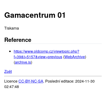
Gamacentrum 01
Tiskarna
Reference
https://www.oldcomp.cz/viewtopic.php?
f=39&t=5157&view=previous
(
WebArchive
)
(
archive.is
)
Zpět
Licence
CC-BY-NC-SA
. Poslední editace: 2024-11-30
02:47:48