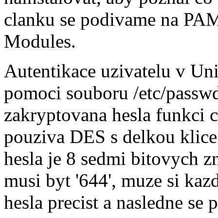
clanku se podivame na PAM
Modules.
Autentikace uzivatelu v Un
pomoci souboru /etc/passw
zakryptovana hesla funkci c
pouziva DES s delkou klice
hesla je 8 sedmi bitovych z
musi byt '644', muze si ka
hesla precist a nasledne se 