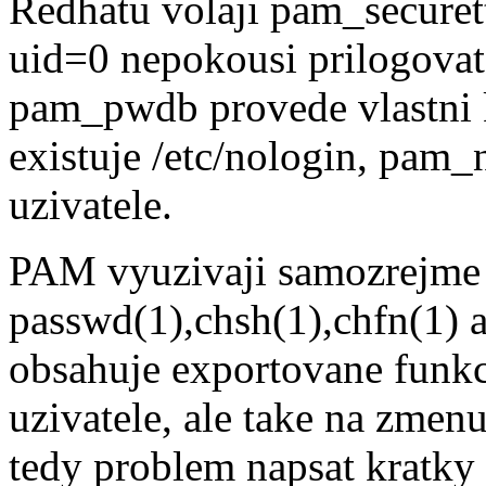
Redhatu volaji pam_securett
uid=0 nepokousi prilogovat 
pam_pwdb provede vlastni 
existuje /etc/nologin, pam_
uzivatele.
PAM vyuzivaji samozrejme
passwd(1),chsh(1),chfn(1) 
obsahuje exportovane funk
uzivatele, ale take na zmenu
tedy problem napsat kratky