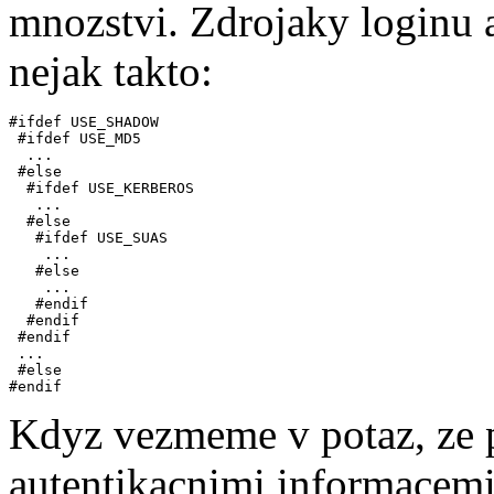
mnozstvi. Zdrojaky loginu 
nejak takto:
#ifdef USE_SHADOW

 #ifdef USE_MD5

  ...

 #else

  #ifdef USE_KERBEROS

   ...

  #else

   #ifdef USE_SUAS

    ...

   #else

    ...

   #endif

  #endif

 #endif

 ...

 #else

Kdyz vezmeme v potaz, ze 
autentikacnimi informacemi 