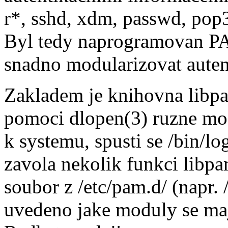
r*, sshd, xdm, passwd, pop3d
Byl tedy naprogramovan PA
snadno modularizovat auten
Zakladem je knihovna libpa
pomoci dlopen(3) ruzne mod
k systemu, spusti se /bin/l
zavola nekolik funkci libpa
soubor z /etc/pam.d/ (napr. 
uvedeno jake moduly se maj