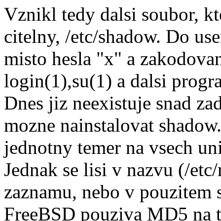
Vznikl tedy dalsi soubor, kt
citelny, /etc/shadow. Do use
misto hesla "x" a zakodova
login(1),su(1) a dalsi prog
Dnes jiz neexistuje snad za
mozne nainstalovat shadow.
jednotny temer na vsech uni
Jednak se lisi v nazvu (/etc
zaznamu, nebo v pouzitem s
FreeBSD pouziva MD5 na tv