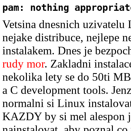
pam: nothing appropriat
Vetsina dnesnich uzivatelu 
nejake distribuce, nejlepe
instalakem. Dnes je bezpoch
rudy mor
. Zakladni instal
nekolika lety se do 50ti M
a C development tools. Jenz
normalni si Linux instalova
KAZDY by si mel alespon je
nainstalovat, aby poznal co